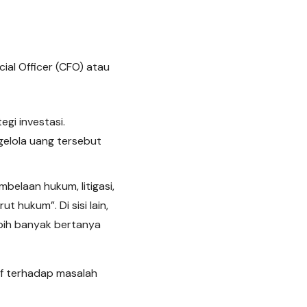
ial Officer (CFO) atau
gi investasi.
elola uang tersebut
belaan hukum, litigasi,
 hukum”. Di sisi lain,
bih banyak bertanya
tif terhadap masalah