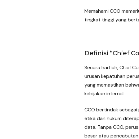
Memahami CCO memerlukan
tingkat tinggi yang be
Definisi “Chief C
Secara harfiah, Chief C
urusan kepatuhan perus
yang memastikan bahwa 
kebijakan internal.
CCO bertindak sebagai p
etika dan hukum ditera
data. Tanpa CCO, perusa
besar atau pencabutan i