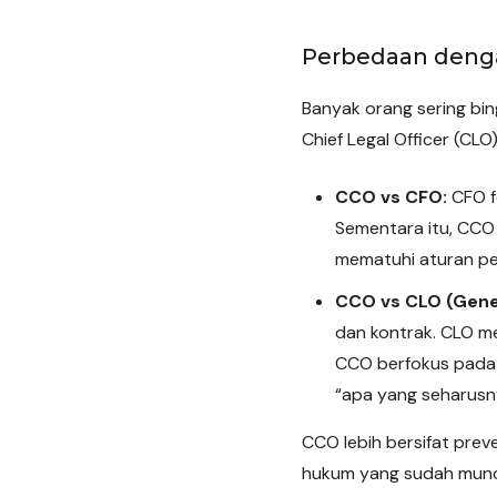
Perbedaan dengan
Banyak orang sering bin
Chief Legal Officer (CL
CCO vs CFO:
CFO fo
Sementara itu, CC
mematuhi aturan per
CCO vs CLO (Gener
dan kontrak. CLO me
CCO berfokus pada 
“apa yang seharusny
CCO lebih bersifat prev
hukum yang sudah munc