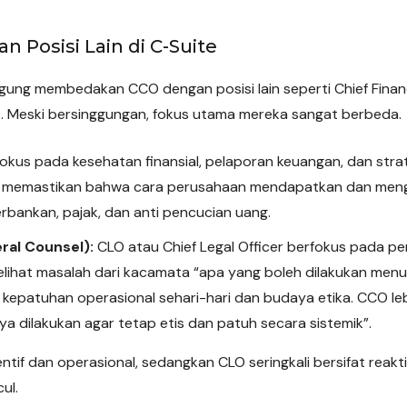
 Posisi Lain di C-Suite
gung membedakan CCO dengan posisi lain seperti Chief Financ
O). Meski bersinggungan, fokus utama mereka sangat berbeda.
kus pada kesehatan finansial, pelaporan keuangan, dan strate
O memastikan bahwa cara perusahaan mendapatkan dan meng
bankan, pajak, dan anti pencucian uang.
al Counsel):
CLO atau Chief Legal Officer berfokus pada pem
lihat masalah dari kacamata “apa yang boleh dilakukan menurut
kepatuhan operasional sehari-hari dan budaya etika. CCO le
a dilakukan agar tetap etis dan patuh secara sistemik”.
entif dan operasional, sedangkan CLO seringkali bersifat reak
ul.