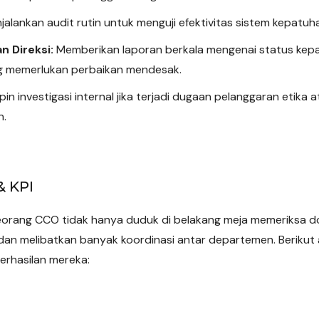
alankan audit rutin untuk menguji efektivitas sistem kepatu
n Direksi:
Memberikan laporan berkala mengenai status kep
g memerlukan perbaikan mendesak.
n investigasi internal jika terjadi dugaan pelanggaran etika
n.
& KPI
eorang CCO tidak hanya duduk di belakang meja memeriksa d
an melibatkan banyak koordinasi antar departemen. Berikut 
berhasilan mereka: