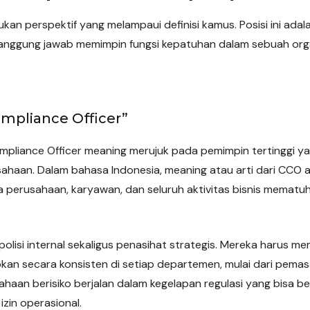
 perspektif yang melampaui definisi kamus. Posisi ini adala
rtanggung jawab memimpin fungsi kepatuhan dalam sebuah orga
ompliance Officer”
ompliance Officer meaning merujuk pada pemimpin tertinggi y
ahaan. Dalam bahasa Indonesia, meaning atau arti dari CCO a
perusahaan, karyawan, dan seluruh aktivitas bisnis mematuh
olisi internal sekaligus penasihat strategis. Mereka harus 
pkan secara konsisten di setiap departemen, mulai dari pem
haan berisiko berjalan dalam kegelapan regulasi yang bisa 
zin operasional.