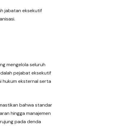
h jabatan eksekutif
nisasi.
ang mengelola seluruh
dalah pejabat eksekutif
i hukum eksternal serta
memastikan bahwa standar
asaran hingga manajemen
berujung pada denda