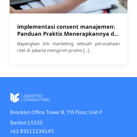
implementasi consent manajemen:
Panduan Praktis Menerapkannya di
Tengah Penegakan UU PDP
Bayangkan tim marketing sebuah perusahaan
ritel di Jakarta mengirim promo
[…]
Brooklyn Office Tower B, 7th Floor, Unit P
Banten 15320
+62 85111234145