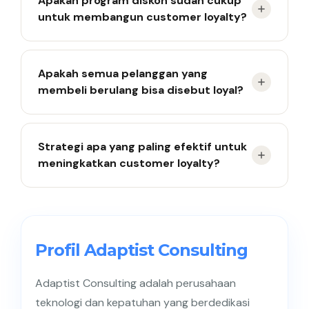
Apakah program diskon sudah cukup
untuk membangun customer loyalty?
Program diskon hanya efektif untuk membangun
Apakah semua pelanggan yang
loyalitas berbasis insentif. Untuk menciptakan
membeli berulang bisa disebut loyal?
loyalitas sejati, bisnis perlu menghadirkan
pengalaman pelanggan yang konsisten dan bernilai.
Tidak selalu. Pembelian berulang bisa terjadi karena
Strategi apa yang paling efektif untuk
kebiasaan atau keterbatasan pilihan, bukan karena
meningkatkan customer loyalty?
keterikatan emosional atau kepercayaan terhadap
brand.
Strategi paling efektif adalah pendekatan
customer-centric yang mengintegrasikan
pengalaman pelanggan, komunikasi personal, dan
Profil Adaptist Consulting
perbaikan berkelanjutan berbasis feedback
pelanggan.
Adaptist Consulting adalah perusahaan
teknologi dan kepatuhan yang berdedikasi