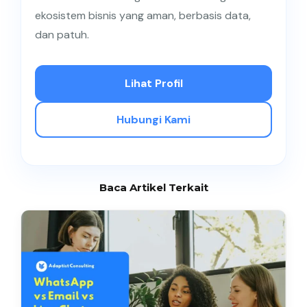
ekosistem bisnis yang aman, berbasis data,
dan patuh.
Lihat Profil
Hubungi Kami
Baca Artikel Terkait