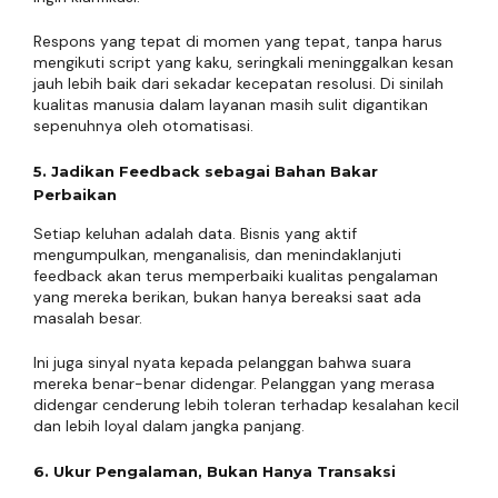
Respons yang tepat di momen yang tepat, tanpa harus
mengikuti script yang kaku, seringkali meninggalkan kesan
jauh lebih baik dari sekadar kecepatan resolusi. Di sinilah
kualitas manusia dalam layanan masih sulit digantikan
sepenuhnya oleh otomatisasi.
5. Jadikan Feedback sebagai Bahan Bakar
Perbaikan
Setiap keluhan adalah data. Bisnis yang aktif
mengumpulkan, menganalisis, dan menindaklanjuti
feedback akan terus memperbaiki kualitas pengalaman
yang mereka berikan, bukan hanya bereaksi saat ada
masalah besar.
Ini juga sinyal nyata kepada pelanggan bahwa suara
mereka benar-benar didengar. Pelanggan yang merasa
didengar cenderung lebih toleran terhadap kesalahan kecil
dan lebih loyal dalam jangka panjang.
6. Ukur Pengalaman, Bukan Hanya Transaksi