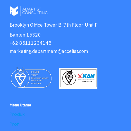
Brooklyn Office Tower B, 7th Floor, Unit P
Banten 15320
+62 85111234145
marketing.department@accelist.com
Menu Utama
Produk
Profil