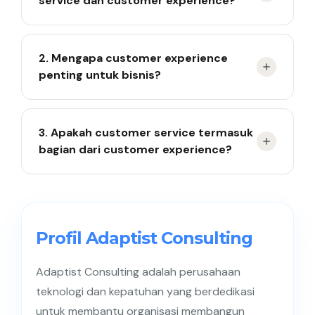
service dan customer experience?
Customer service fokus pada penyelesaian
2. Mengapa customer experience
masalah, sedangkan customer experience
penting untuk bisnis?
mencakup seluruh perjalanan pelanggan.
Karena pengalaman yang baik dapat
3. Apakah customer service termasuk
meningkatkan loyalitas pelanggan dan retensi
bagian dari customer experience?
jangka panjang.
Ya, customer service adalah salah satu bagian
penting dalam customer experience.
Profil Adaptist Consulting
Adaptist Consulting adalah perusahaan
teknologi dan kepatuhan yang berdedikasi
untuk membantu organisasi membangun