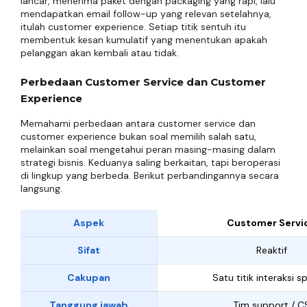
lancar, menerima paket dengan packaging yang rapi, lalu
mendapatkan email follow-up yang relevan setelahnya,
itulah customer experience. Setiap titik sentuh itu
membentuk kesan kumulatif yang menentukan apakah
pelanggan akan kembali atau tidak.
Perbedaan Customer Service dan Customer
Experience
Memahami perbedaan antara customer service dan
customer experience bukan soal memilih salah satu,
melainkan soal mengetahui peran masing-masing dalam
strategi bisnis. Keduanya saling berkaitan, tapi beroperasi
di lingkup yang berbeda. Berikut perbandingannya secara
langsung.
Aspek
Customer Servi
Sifat
Reaktif
Cakupan
Satu titik interaksi sp
Tanggung jawab
Tim support / C