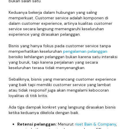
bukan salah satu.
Keduanya bekerja dalam hubungan yang saling
memperkuat. Customer service adalah komponen di
dalam customer experience, artinya kualitas customer
service secara langsung memengaruhi keseluruhan
experience yang dirasakan pelanggan.
Bisnis yang hanya fokus pada customer service tanpa
memperhatikan keseluruhan
pengalaman pelanggan
berisiko kehilangan pelanggan bukan karena satu interaksi
yang buruk, tapi karena perjalanan yang secara
keseluruhan terasa tidak menyenangkan.
Sebaliknya, bisnis yang merancang customer experience
yang baik tapi memiliki customer service yang lambat
atau tidak responsif juga akan mengalami kebocoran
loyalitas di titik kritis.
Ada tiga dampak konkret yang langsung dirasakan bisnis
ketika keduanya dikelola dengan baik.
Retensi pelanggan:
Menurut
riset Bain & Company
,