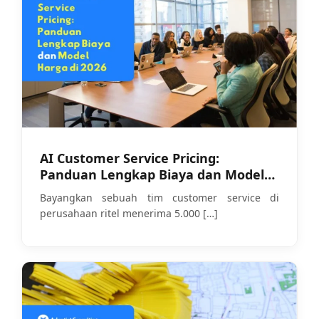
AI Customer Service Pricing:
Panduan Lengkap Biaya dan Model
Harga di 2026
Bayangkan sebuah tim customer service di
perusahaan ritel menerima 5.000
[…]