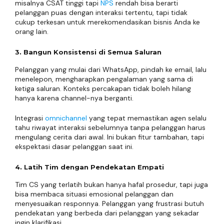
misalnya CSAT tinggi tapi
NPS
rendah bisa berarti
pelanggan puas dengan interaksi tertentu, tapi tidak
cukup terkesan untuk merekomendasikan bisnis Anda ke
orang lain.
3. Bangun Konsistensi di Semua Saluran
Pelanggan yang mulai dari WhatsApp, pindah ke email, lalu
menelepon, mengharapkan pengalaman yang sama di
ketiga saluran. Konteks percakapan tidak boleh hilang
hanya karena channel-nya berganti.
Integrasi
omnichannel
yang tepat memastikan agen selalu
tahu riwayat interaksi sebelumnya tanpa pelanggan harus
mengulang cerita dari awal. Ini bukan fitur tambahan, tapi
ekspektasi dasar pelanggan saat ini.
4. Latih Tim dengan Pendekatan Empati
Tim CS yang terlatih bukan hanya hafal prosedur, tapi juga
bisa membaca situasi emosional pelanggan dan
menyesuaikan responnya. Pelanggan yang frustrasi butuh
pendekatan yang berbeda dari pelanggan yang sekadar
ingin klarifikasi.