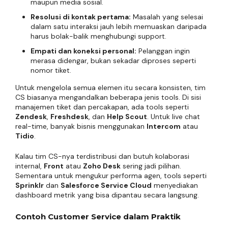
maupun media sosial.
Resolusi di kontak pertama:
Masalah yang selesai
dalam satu interaksi jauh lebih memuaskan daripada
harus bolak-balik menghubungi support.
Empati dan koneksi personal:
Pelanggan ingin
merasa didengar, bukan sekadar diproses seperti
nomor tiket.
Untuk mengelola semua elemen itu secara konsisten, tim
CS biasanya mengandalkan beberapa jenis tools. Di sisi
manajemen tiket dan percakapan, ada tools seperti
Zendesk
,
Freshdesk
, dan
Help Scout
. Untuk live chat
real-time, banyak bisnis menggunakan
Intercom
atau
Tidio
.
Kalau tim CS-nya terdistribusi dan butuh kolaborasi
internal,
Front
atau
Zoho Desk
sering jadi pilihan.
Sementara untuk mengukur performa agen, tools seperti
Sprinklr
dan
Salesforce Service Cloud
menyediakan
dashboard metrik yang bisa dipantau secara langsung.
Contoh Customer Service dalam Praktik