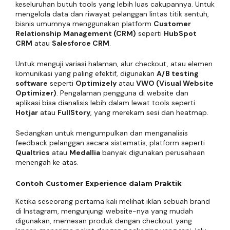
keseluruhan butuh tools yang lebih luas cakupannya. Untuk
mengelola data dan riwayat pelanggan lintas titik sentuh,
bisnis umumnya menggunakan platform
Customer
Relationship Management (CRM)
seperti
HubSpot
CRM
atau
Salesforce CRM
.
Untuk menguji variasi halaman, alur checkout, atau elemen
komunikasi yang paling efektif, digunakan
A/B testing
software
seperti
Optimizely
atau
VWO (Visual Website
Optimizer)
. Pengalaman pengguna di website dan
aplikasi bisa dianalisis lebih dalam lewat tools seperti
Hotjar
atau
FullStory
, yang merekam sesi dan heatmap.
Sedangkan untuk mengumpulkan dan menganalisis
feedback pelanggan secara sistematis, platform seperti
Qualtrics
atau
Medallia
banyak digunakan perusahaan
menengah ke atas.
Contoh Customer Experience dalam Praktik
Ketika seseorang pertama kali melihat iklan sebuah brand
di Instagram, mengunjungi website-nya yang mudah
digunakan, memesan produk dengan checkout yang