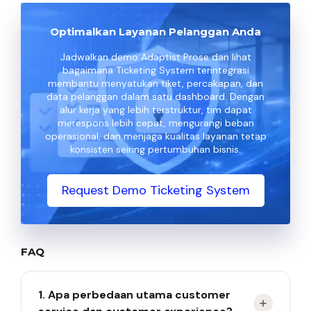
Optimalkan Layanan Pelanggan Anda
Jadwalkan demo Adaptist Prose dan lihat
bagaimana Ticketing System terintegrasi
membantu menyatukan tiket, percakapan, dan
data pelanggan dalam satu dashboard. Dengan
alur kerja yang lebih terstruktur, tim dapat
merespons lebih cepat, mengurangi beban
operasional, dan menjaga kualitas layanan tetap
konsisten seiring pertumbuhan bisnis.
Request Demo Ticketing System
FAQ
1. Apa perbedaan utama customer