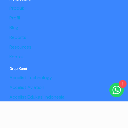
Produk
Profil
Blog
Reports
Resources
Kontak
Grup Kami
Accelist Technology
1
Accelist Aviation
Accelist Edukasi Indonesia
Accelist Pangan Nusantara
Copyright @2025 Adaptist Consulting