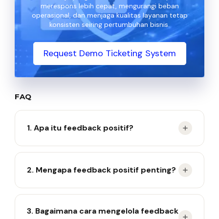
merespons lebih cepat, mengurangi beban
operasional, dan menjaga kualitas layanan tetap
konsisten seiring pertumbuhan bisnis.
Request Demo Ticketing System
FAQ
1. Apa itu feedback positif?
Feedback positif adalah tanggapan pelanggan
2. Mengapa feedback positif penting?
yang menunjukkan kepuasan terhadap layanan
atau produk.
Karena membantu meningkatkan reputasi dan
3. Bagaimana cara mengelola feedback
kepercayaan pelanggan.