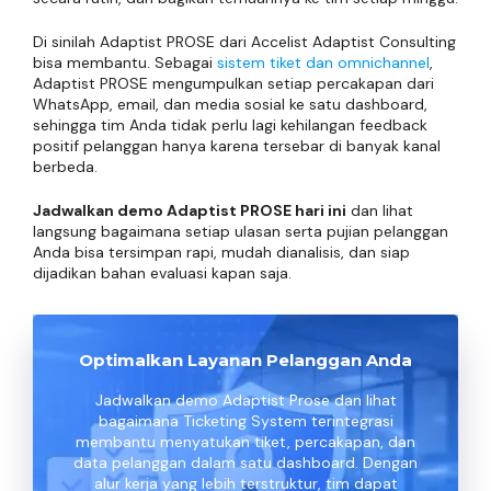
Di sinilah Adaptist PROSE dari Accelist Adaptist Consulting
bisa membantu. Sebagai
sistem tiket dan omnichannel
,
Adaptist PROSE mengumpulkan setiap percakapan dari
WhatsApp, email, dan media sosial ke satu dashboard,
sehingga tim Anda tidak perlu lagi kehilangan feedback
positif pelanggan hanya karena tersebar di banyak kanal
berbeda.
Jadwalkan demo Adaptist PROSE hari ini
dan lihat
langsung bagaimana setiap ulasan serta pujian pelanggan
Anda bisa tersimpan rapi, mudah dianalisis, dan siap
dijadikan bahan evaluasi kapan saja.
Optimalkan Layanan Pelanggan Anda
Jadwalkan demo Adaptist Prose dan lihat
bagaimana Ticketing System terintegrasi
membantu menyatukan tiket, percakapan, dan
data pelanggan dalam satu dashboard. Dengan
alur kerja yang lebih terstruktur, tim dapat