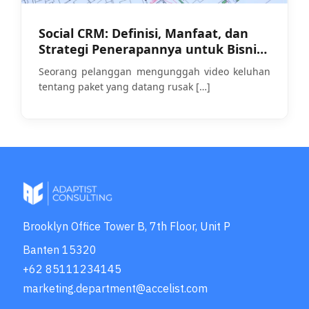
Social CRM: Definisi, Manfaat, dan
Strategi Penerapannya untuk Bisnis
di 2026
Seorang pelanggan mengunggah video keluhan
tentang paket yang datang rusak
[…]
Brooklyn Office Tower B, 7th Floor, Unit P
Banten 15320
+62 85111234145
marketing.department@accelist.com