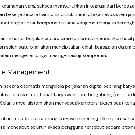
la keamanan yang sukses membutuhkan integrasi dari berbagai
en bekerja secara harmonis untuk menciptakan ekosistem jar
dapat empat pilar komponen utama yang membangun kerangka k
 ini harus berjalan secara simultan untuk memberikan hasil
n salah satu pilar akan menciptakan celah kegagalan dalam 
dalam mengenai fungsi masing-masing komponen.
cycle Management
ni secara otomatis mengelola perjalanan digital seorang kary
ratifnya dimulai tepat saat karyawan baru bergabung (onboa
elanjutnya, sistem akan menyesuaikan porsi akses saat terja
tukan terjadi saat seorang karyawan meninggalkan perusahaan
ra mencabut seluruh akses pengguna tersebut secara otomatis