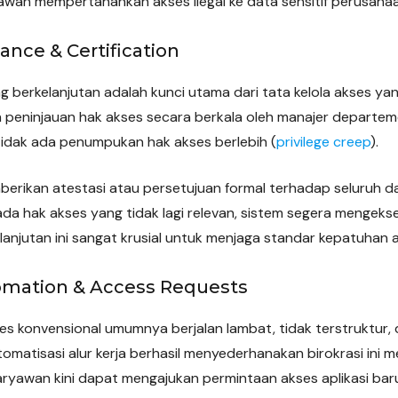
an mempertahankan akses ilegal ke data sensitif perusahaa
ance & Certification
ng berkelanjutan adalah kunci utama dari tata kelola akses y
kan peninjauan hak akses secara berkala oleh manajer departem
 tidak ada penumpukan hak akses berlebih (
privilege creep
).
berikan atestasi atau persetujuan formal terhadap seluruh d
ada hak akses yang tidak lagi relevan, sistem segera mengek
lanjutan ini sangat krusial untuk menjaga standar kepatuhan 
omation & Access Requests
s konvensional umumnya berjalan lambat, tidak terstruktur
atisasi alur kerja berhasil menyederhanakan birokrasi ini me
 Karyawan kini dapat mengajukan permintaan akses aplikasi b