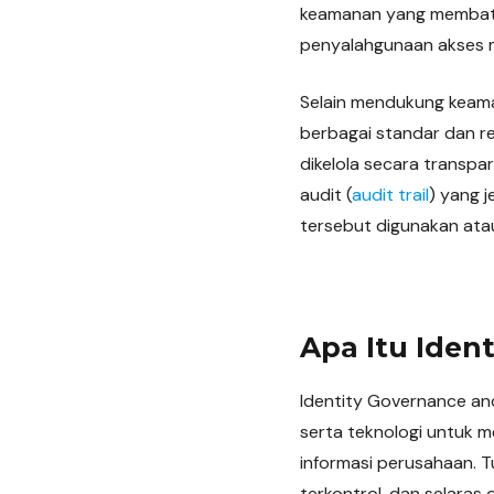
keamanan yang membata
penyalahgunaan akses
Selain mendukung keama
berbagai standar dan re
dikelola secara transpa
audit (
audit trail
) yang j
tersebut digunakan ata
Apa Itu Iden
Identity Governance and
serta teknologi untuk m
informasi perusahaan. 
terkontrol, dan selaras