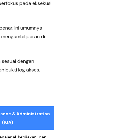
 berfokus pada eksekusi
benar. Ini umumnya
A mengambil peran di
 sesuai dengan
n bukti log akses.
nance & Administration
(IGA)
ajerial, kebijakan, dan