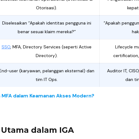
Otorisasi).
kepat
Diselesaikan “Apakah identitas pengguna ini
“Apakah pengguna
benar sesuai klaim mereka?”
hak
SSO
, MFA, Directory Services (seperti Active
Lifecycle 
Directory).
certification
End-user (karyawan, pelanggan eksternal) dan
Auditor IT, CI
tim IT Ops.
dan ti
a MFA dalam Keamanan Akses Modern?
Utama dalam IGA