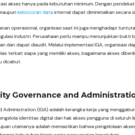
si akses hanya pada kebutuhan minimum. Dengan pendekatan
 maupun
kebocoran data
internal dapat diminimalkan secara si
nan operasional, organisasi saat ini juga menghadapi tuntut
gulasi industri. Perusahaan perlu mampu menunjukkan bukti 
ran dan dapat diaudit. Melalui implementasi IGA, organisasi d
elas terkait siapa yang memiliki akses, bagaimana akses diber
u dicabut.
tity Governance and Administratio
 Administration (IGA) adalah kerangka kerja yang menggabun
engelola identitas digital dan hak akses pengguna di seluruh 
Tujuan utamanya adalah memastikan bahwa pengelolaan akses
 dengan kebutuhan bisnis serta persyaratan kepatuhan.