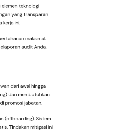
 elemen teknologi
ingan yang transparan
erja ini.
 pertahanan maksimal.
pelaporan audit Anda.
awan dari awal hingga
rding) dan membutuhkan
di promosi jabatan.
 (offboarding). Sistem
. Tindakan mitigasi ini