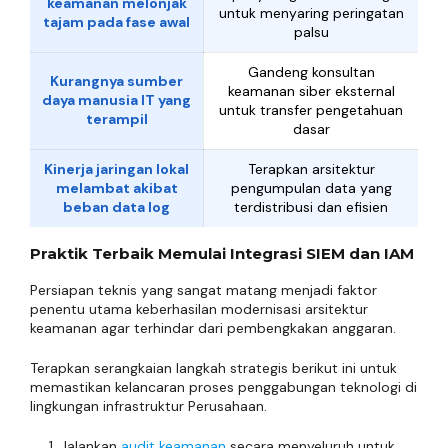
keamanan melonjak
untuk menyaring peringatan
tajam pada fase awal
palsu
Gandeng konsultan
Kurangnya sumber
keamanan siber eksternal
daya manusia IT yang
untuk transfer pengetahuan
terampil
dasar
Kinerja jaringan lokal
Terapkan arsitektur
melambat akibat
pengumpulan data yang
beban data log
terdistribusi dan efisien
Praktik Terbaik Memulai Integrasi SIEM dan IAM
Persiapan teknis yang sangat matang menjadi faktor
penentu utama keberhasilan modernisasi arsitektur
keamanan agar terhindar dari pembengkakan anggaran.
Terapkan serangkaian langkah strategis berikut ini untuk
memastikan kelancaran proses penggabungan teknologi di
lingkungan infrastruktur Perusahaan.
Jalankan
audit keamanan
secara menyeluruh untuk