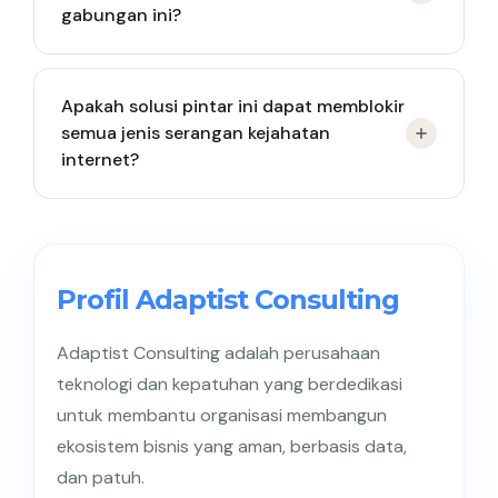
gabungan ini?
Tim pusat operasi keamanan siber memegang
Apakah solusi pintar ini dapat memblokir
kendali penuh untuk memantau aktivitas dasbor
semua jenis serangan kejahatan
secara harian.
internet?
Sistem ini menekan risiko serangan secara
signifikan tetapi perusahaan tetap membutuhkan
lapisan pertahanan lain untuk perlindungan
Profil Adaptist Consulting
maksimal.
Adaptist Consulting adalah perusahaan
teknologi dan kepatuhan yang berdedikasi
untuk membantu organisasi membangun
ekosistem bisnis yang aman, berbasis data,
dan patuh.