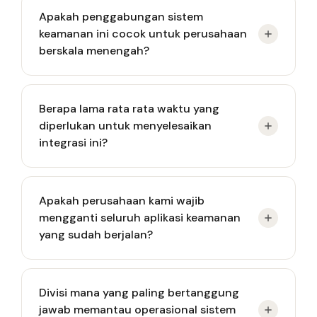
Apakah penggabungan sistem
keamanan ini cocok untuk perusahaan
berskala menengah?
Ya solusi keamanan ini sangat direkomendasikan
Berapa lama rata rata waktu yang
untuk melindungi aset bisnis menengah dari
diperlukan untuk menyelesaikan
serangan siber modern.
integrasi ini?
Proses implementasinya cukup bervariasi dari
Apakah perusahaan kami wajib
hitungan minggu hingga bulan tergantung pada
mengganti seluruh aplikasi keamanan
kompleksitas infrastruktur jaringan saat ini.
yang sudah berjalan?
Sistem baru umumnya dirancang sangat fleksibel
Divisi mana yang paling bertanggung
sehingga dapat terhubung langsung dengan
jawab memantau operasional sistem
berbagai perangkat lunak warisan yang ada.