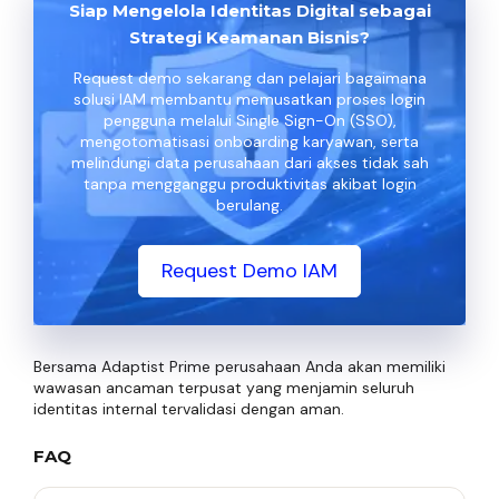
Siap Mengelola Identitas Digital sebagai
Strategi Keamanan Bisnis?
Request demo sekarang dan pelajari bagaimana
solusi IAM membantu memusatkan proses login
pengguna melalui Single Sign-On (SSO),
mengotomatisasi onboarding karyawan, serta
melindungi data perusahaan dari akses tidak sah
tanpa mengganggu produktivitas akibat login
berulang.
Request Demo IAM
Bersama Adaptist Prime perusahaan Anda akan memiliki
wawasan ancaman terpusat yang menjamin seluruh
identitas internal tervalidasi dengan aman.
FAQ