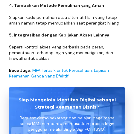
4. Tambahkan Metode Pemulihan yang Aman
Siapkan kode pemulihan atau alternatif lain yang tetap
aman namun tetap memudahkan saat perangkat hilang.
5. Integrasikan dengan Kebijakan Akses Lainnya
Seperti kontrol akses yang berbasis pada peran,
pemantauan terhadap login yang mencurigakan, dan
firewall untuk aplikasi.
Baca Juga:
MFA Terbaik untuk Perusahaan: Lapisan
Keamanan Ganda yang Efektif
Siap Mengelola Identitas Digital sebagai
Strategi Keamanan Bisnis?
Request demo sekarang dan pelajari bagaimana
solusi IAM membantu memusatkan proses login
pengguna melalui Single Sign-On (SSO),