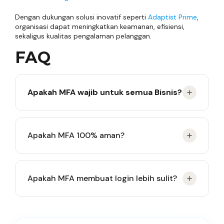
Dengan dukungan solusi inovatif seperti
Adaptist Prime
,
organisasi dapat meningkatkan keamanan, efisiensi,
sekaligus kualitas pengalaman pelanggan.
FAQ
Apakah MFA wajib untuk semua Bisnis?
Idealnya iya, terutama untuk bisnis yang mengelola
Apakah MFA 100% aman?
data sensitif, finansial, atau layanan pelanggan
besar.
Tidak semua sistem 100% aman, tetapi MFA secara
Apakah MFA membuat login lebih sulit?
drastis lebih mengurangi risiko dibandingkan hanya
menggunakan password saja.
Awalnya mungkin terasa tambah langkah, tetapi