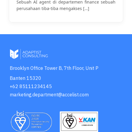
Sebuah AI agent di departemen finance sebuah
perusahaan tiba-tiba mengakses
[…]
Brooklyn Office Tower B, 7th Floor, Unit P
Banten 15320
+62 85111234145
marketing.department@accelist.com