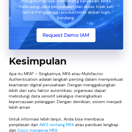
mengotomatisasi onboarding karyawan, serta
melindungi data perusahaan dari akses tidak sah
tanpa mengganggu produktivitas akibat login
berulang.
Request Demo IAM
Kesimpulan
Apa itu MFA? – Singkatnya, MFA atau Multifactor
Authentication adalah langkah penting dalam memperkuat
keamanan digital perusahaan. Dengan menggabungkan
lebih dari satu faktor autentikasi, organisasi dapat
melindungi data sensitif sekaligus meningkatkan
kepercayaan pelanggan. Dengan demikian, sistem menjadi
lebih aman
Untuk informasi lebih lanjut, Anda bisa membaca
penjelasan dari
AWS tentang MFA
atau panduan lengkap
dari
Cisco mengenai MFA
.