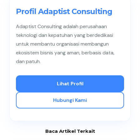
implementasi modern seperti Push Notification
justru bisa lebih cepat dari SMS.
Profil Adaptist Consulting
Adaptist Consulting adalah perusahaan
teknologi dan kepatuhan yang berdedikasi
untuk membantu organisasi membangun
ekosistem bisnis yang aman, berbasis data,
dan patuh.
Lihat Profil
Hubungi Kami
Baca Artikel Terkait