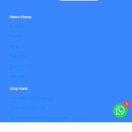
Menu Utama
Produk
Profil
Blog
Reports
Resources
Kontak
Grup Kami
Accelist Technology
1
Accelist Aviation
Accelist Edukasi Indonesia
Accelist Pangan Nusantara