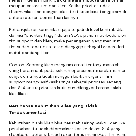
mengalir dengan baik, baik di antara anggota tim internal
maupun antara tim dan klien. Ketika prioritas tidak
dikomunikasikan dengan jelas, tiket kritis bisa tenggelam di
antara ratusan permintaan lainnya.
Ketidakjelasan komunikasi juga terjadi di level kontrak. Jika
definisi “prioritas tinggi” dalam SLA dipahami berbeda oleh
tim support dan klien, maka penanganan yang menurut
tim sudah tepat bisa tetap dianggap sebagai breach dari
sudut pandang klien.
Contoh: Seorang klien mengirim email tentang masalah
yang berdampak pada seluruh operasional mereka, namun
subjek emailnya tidak menggambarkan urgensi. Tim
support mengklasifikasikannya sebagai prioritas sedang,
dan SLA untuk prioritas kritis pun dilanggar karena salah
klasifikasi.
Perubahan Kebutuhan Klien yang Tidak
Terdokumentasi
Kebutuhan bisnis klien bisa berubah seiring waktu, dan jika
perubahan itu tidak diformalisasikan ke dalam SLA yang
diperbarui, potensi breach akan terus meningkat. Tim yang