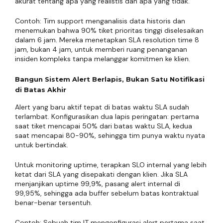
akurat tentang apa yang realistis dan apa yang tidak.
Contoh: Tim support menganalisis data historis dan
menemukan bahwa 90% tiket prioritas tinggi diselesaikan
dalam 6 jam. Mereka menetapkan SLA resolution time 8
jam, bukan 4 jam, untuk memberi ruang penanganan
insiden kompleks tanpa melanggar komitmen ke klien.
Bangun Sistem Alert Berlapis, Bukan Satu Notifikasi
di Batas Akhir
Alert yang baru aktif tepat di batas waktu SLA sudah
terlambat. Konfigurasikan dua lapis peringatan: pertama
saat tiket mencapai 50% dari batas waktu SLA, kedua
saat mencapai 80-90%, sehingga tim punya waktu nyata
untuk bertindak.
Untuk monitoring uptime, terapkan SLO internal yang lebih
ketat dari SLA yang disepakati dengan klien. Jika SLA
menjanjikan uptime 99,9%, pasang alert internal di
99,95%, sehingga ada buffer sebelum batas kontraktual
benar-benar tersentuh.
Contoh: Sebuah tim IT mengonfigurasi alert pertama saat