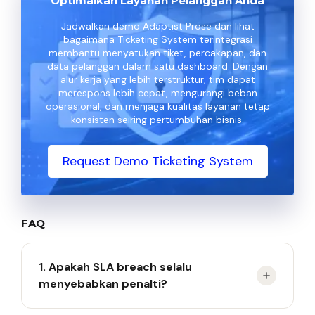
Optimalkan Layanan Pelanggan Anda
Jadwalkan demo Adaptist Prose dan lihat
bagaimana Ticketing System terintegrasi
membantu menyatukan tiket, percakapan, dan
data pelanggan dalam satu dashboard. Dengan
alur kerja yang lebih terstruktur, tim dapat
merespons lebih cepat, mengurangi beban
operasional, dan menjaga kualitas layanan tetap
konsisten seiring pertumbuhan bisnis.
Request Demo Ticketing System
FAQ
1. Apakah SLA breach selalu
menyebabkan penalti?