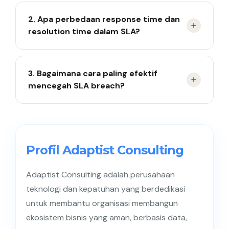
Tidak selalu, karena penalti tergantung pada
2. Apa perbedaan response time dan
ketentuan yang tercantum dalam SLA yang
resolution time dalam SLA?
disepakati kedua belah pihak.
Response time mengukur seberapa cepat tim
3. Bagaimana cara paling efektif
merespons tiket, sedangkan resolution time
mencegah SLA breach?
mengukur seberapa cepat masalah benar-benar
diselesaikan.
Cara paling efektif adalah menggunakan
monitoring real-time, alert berlapis, dan review SLA
secara berkala.
Profil Adaptist Consulting
Adaptist Consulting adalah perusahaan
teknologi dan kepatuhan yang berdedikasi
untuk membantu organisasi membangun
ekosistem bisnis yang aman, berbasis data,