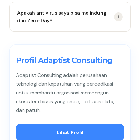
menyerang melalui perangkat lunak yang umum
Waktunya bervariasi. Beberapa vendor merilis
digunakan.
Apakah antivirus saya bisa melindungi
patch dalam beberapa hari, namun ada juga yang
dari Zero-Day?
memakan waktu berminggu-minggu tergantung
kompleksitas celah tersebut. Selama masa tunggu
ini, mitigasi sementara seperti mematikan fitur
Sebagian besar antivirus tradisional tidak efektif
rentan sangat disarankan.
karena mereka mengandalkan signature virus yang
sudah dikenal. Anda memerlukan solusi Next-Gen
Profil Adaptist Consulting
Antivirus (NGAV) atau EDR yang menggunakan
analisis perilaku (behavioral analysis) untuk
Adaptist Consulting adalah perusahaan
mendeteksi ancaman baru ini.
teknologi dan kepatuhan yang berdedikasi
untuk membantu organisasi membangun
ekosistem bisnis yang aman, berbasis data,
dan patuh.
Lihat Profil