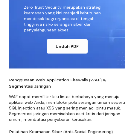
Zero Trust Security merupakan strategi
keamanan yang kini menjadi kebutuhan
mendesak bagi organisasi di tengah
tingginya risiko serangan siber dan
penyalahgunaan akses.
Unduh PDF
Penggunaan Web Application Firewalls (WAF) &
Segmentasi Jaringan
WAF dapat memfilter lalu lintas berbahaya yang menuju
aplikasi web Anda, memblokir pola serangan umum seperti
SQL Injection atau XSS yang sering menjadi pintu masuk.
Segmentasi jaringan memisahkan aset kritis dari jaringan
umum, membatasi penyebaran kerusakan.
Pelatihan Keamanan Siber (Anti-Social Engineering)