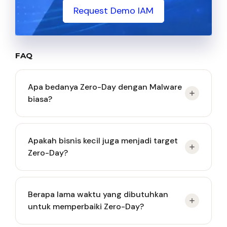
Request Demo IAM
FAQ
Apa bedanya Zero-Day dengan Malware
biasa?
Zero-Day merujuk pada “kebaruan” dan
Apakah bisnis kecil juga menjadi target
“ketidaktahuan” vendor terhadap celah keamanan
Zero-Day?
tersebut. Malware biasa adalah perangkat lunak
jahat yang sudah diketahui pola dan
karakteristiknya oleh komunitas keamanan.
Ya, seringkali melalui serangan rantai pasok (supply
Berapa lama waktu yang dibutuhkan
chain attack). Penyerang mungkin menggunakan
untuk memperbaiki Zero-Day?
bisnis kecil sebagai batu loncatan untuk masuk ke
jaringan mitra perusahaan besar mereka, atau