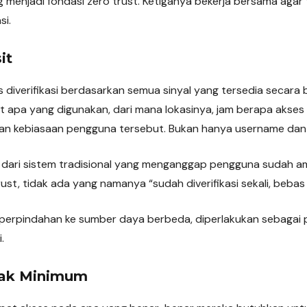
ng menjadi fondasi zero trust. Ketiganya bekerja bersama agar
si.
it
 diverifikasi berdasarkan semua sinyal yang tersedia secara
 apa yang digunakan, dari mana lokasinya, jam berapa akses 
an kebiasaan pengguna tersebut. Bukan hanya username dan
 dari sistem tradisional yang menganggap pengguna sudah a
rust, tidak ada yang namanya “sudah diverifikasi sekali, beba
ap perpindahan ke sumber daya berbeda, diperlakukan sebagai
.
Hak Minimum