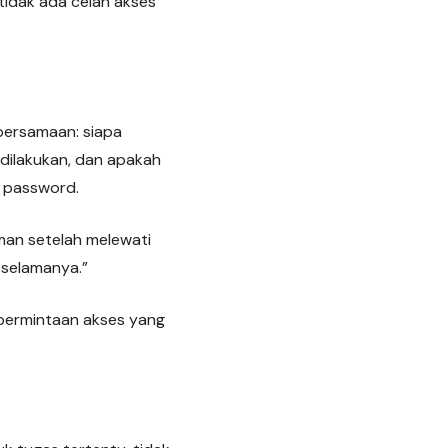
 tidak ada celah akses
 bersamaan: siapa
dilakukan, dan apakah
 password.
man setelah melewati
s selamanya.”
 permintaan akses yang