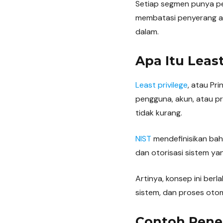
Setiap segmen punya per
membatasi penyerang aga
dalam.
Apa Itu Least
Least privilege
, atau Pr
pengguna, akun, atau pr
tidak kurang.
NIST
mendefinisikan bah
dan otorisasi sistem yan
Artinya, konsep ini ber
sistem, dan proses otoma
Contoh Pener