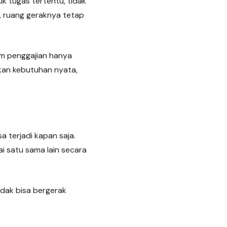
 tugas tertentu, tidak
m, ruang geraknya tetap
tem penggajian hanya
kan kebutuhan nyata,
 terjadi kapan saja.
ai satu sama lain secara
idak bisa bergerak