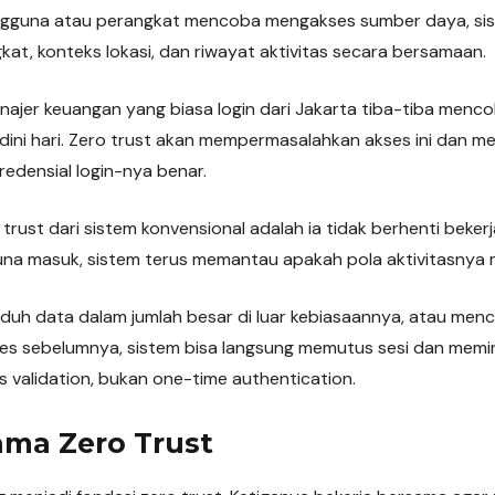
engguna atau perangkat mencoba mengakses sumber daya, si
gkat, konteks lokasi, dan riwayat aktivitas secara bersamaan.
ajer keuangan yang biasa login dari Jakarta tiba-tiba menc
2 dini hari. Zero trust akan mempermasalahkan akses ini dan me
redensial login-nya benar.
ust dari sistem konvensional adalah ia tidak berhenti bekerj
una masuk, sistem terus memantau apakah pola aktivitasnya m
unduh data dalam jumlah besar di luar kebiasaannya, atau me
es sebelumnya, sistem bisa langsung memutus sesi dan meminta 
 validation, bukan one-time authentication.
tama Zero Trust