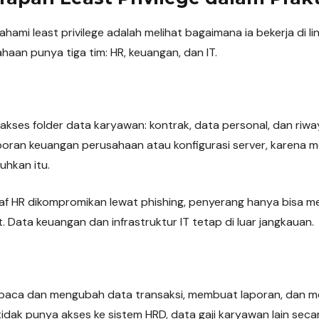
ami least privilege adalah melihat bagaimana ia bekerja di li
haan punya tiga tim: HR, keuangan, dan IT.
kses folder data karyawan: kontrak, data personal, dan riwa
aporan keuangan perusahaan atau konfigurasi server, karena 
hkan itu.
staf HR dikompromikan lewat phishing, penyerang hanya bisa 
ut. Data keuangan dan infrastruktur IT tetap di luar jangkauan.
baca dan mengubah data transaksi, membuat laporan, dan m
idak punya akses ke sistem HRD, data gaji karyawan lain secara