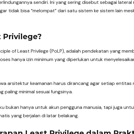
lindungannya sendiri. Ini yang sering disebut sebagai latera
r tidak bisa “melompat” dari satu sistem ke sistem lain mes
 Privilege?
inciple of Least Privilege (PoLP), adalah pendekatan yang mem
oses hanya izin minimum yang diperlukan untuk menyelesaikan
wa arsitektur keamanan harus dirancang agar setiap entita
g paling minimal sesuai fungsinya.
laku bukan hanya untuk akun pengguna manusia, tapi juga untuk
tis yang berjalan di latar belakang.
apan Least Privilege dalam Prakt