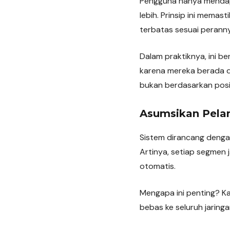
Pengguna hanya mendap
lebih. Prinsip ini mema
terbatas sesuai perann
Dalam praktiknya, ini b
karena mereka berada d
bukan berdasarkan posisi
Asumsikan Pela
Sistem dirancang denga
Artinya, setiap segmen 
otomatis.
Mengapa ini penting? Ka
bebas ke seluruh jaringa