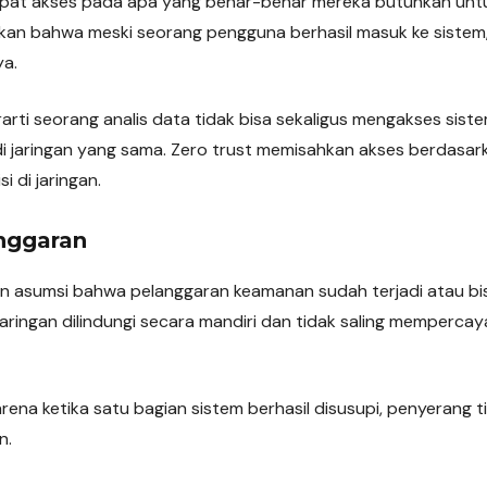
at akses pada apa yang benar-benar mereka butuhkan untuk
stikan bahwa meski seorang pengguna berhasil masuk ke siste
ya.
erarti seorang analis data tidak bisa sekaligus mengakses sis
i jaringan yang sama. Zero trust memisahkan akses berdasar
 di jaringan.
nggaran
n asumsi bahwa pelanggaran keamanan sudah terjadi atau bisa
jaringan dilindungi secara mandiri dan tidak saling mempercay
rena ketika satu bagian sistem berhasil disusupi, penyerang t
n.