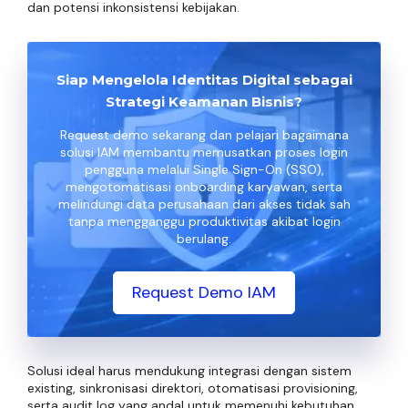
dan potensi inkonsistensi kebijakan.
Siap Mengelola Identitas Digital sebagai
Strategi Keamanan Bisnis?
Request demo sekarang dan pelajari bagaimana
solusi IAM membantu memusatkan proses login
pengguna melalui Single Sign-On (SSO),
mengotomatisasi onboarding karyawan, serta
melindungi data perusahaan dari akses tidak sah
tanpa mengganggu produktivitas akibat login
berulang.
Request Demo IAM
Solusi ideal harus mendukung integrasi dengan sistem
existing, sinkronisasi direktori, otomatisasi provisioning,
serta audit log yang andal untuk memenuhi kebutuhan