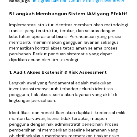
Baca juga
:
Integrasi IAM dan Cloud: Strategi Bisnis Aman
5 Langkah Membangun Sistem IAM yang Efektif
Implementasi struktur identitas membutuhkan metodologi
transisi yang terstruktur, terukur, dan selaras dengan
kebutuhan operasional bisnis. Perencanaan yang presisi
membantu meminimalkan gangguan layanan sekaligus
memastikan kontrol akses tetap aman selama proses
perubahan. Berikut panduan sistematis yang dapat
dijadikan acuan oleh tim teknologi:
1. Audit Akses Ekstensif & Risk Assessment
Langkah awal yang fundamental adalah melakukan
inventarisasi menyeluruh terhadap seluruh identitas
pengguna, hak akses, serta akun layanan yang aktif di
lingkungan perusahaan.
Identifikasi dan nonaktifkan akun duplikat, kredensial milik
mantan karyawan, lisensi tidak terpakai, maupun
pengguna dengan hak administratif berlebihan. Proses
pembersihan ini memberikan baseline keamanan yang
objektif sekaligus membantu memetakan tingkat risiko