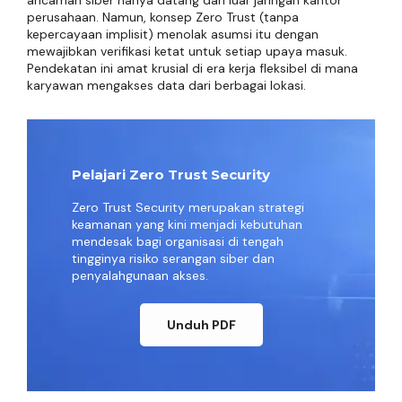
ancaman siber hanya datang dari luar jaringan kantor
perusahaan. Namun, konsep Zero Trust (tanpa
kepercayaan implisit) menolak asumsi itu dengan
mewajibkan verifikasi ketat untuk setiap upaya masuk.
Pendekatan ini amat krusial di era kerja fleksibel di mana
karyawan mengakses data dari berbagai lokasi.
Pelajari Zero Trust Security
Zero Trust Security merupakan strategi
keamanan yang kini menjadi kebutuhan
mendesak bagi organisasi di tengah
tingginya risiko serangan siber dan
penyalahgunaan akses.
Unduh PDF