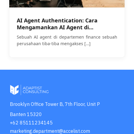
AI Agent Authentication: Cara
Mengamankan AI Agent di
Perusahaan Anda
Sebuah AI agent di departemen finance sebuah
perusahaan tiba-tiba mengakses
[…]
Brooklyn Office Tower B, 7th Floor, Unit P
Banten 15320
+62 85111234145
marketing.department@accelist.com