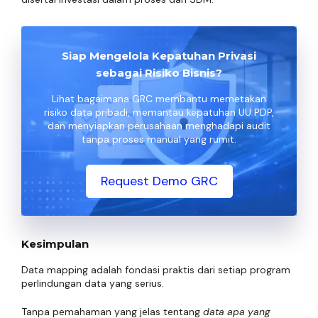
Siap Mengelola Kepatuhan Privasi
sebagai Risiko Bisnis?
Lihat bagaimana GRC membantu memetakan
risiko data pribadi, memantau kepatuhan UU PDP,
dan menyiapkan perusahaan menghadapi audit
tanpa proses manual yang rumit.
Request Demo GRC
Kesimpulan
Data mapping adalah fondasi praktis dari setiap program
perlindungan data yang serius.
Tanpa pemahaman yang jelas tentang
data apa yang