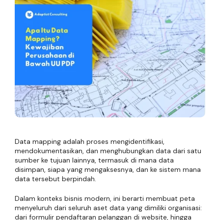
Data mapping adalah proses mengidentifikasi,
mendokumentasikan, dan menghubungkan data dari satu
sumber ke tujuan lainnya, termasuk di mana data
disimpan, siapa yang mengaksesnya, dan ke sistem mana
data tersebut berpindah.
Dalam konteks bisnis modern, ini berarti membuat peta
menyeluruh dari seluruh aset data yang dimiliki organisasi:
dari formulir pendaftaran pelanggan di website, hingga