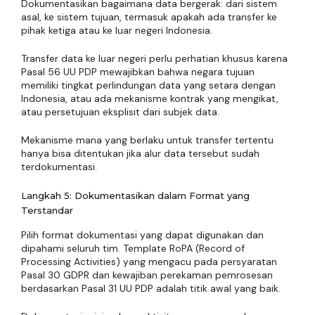
Dokumentasikan bagaimana data bergerak: dari sistem
asal, ke sistem tujuan, termasuk apakah ada transfer ke
pihak ketiga atau ke luar negeri Indonesia.
Transfer data ke luar negeri perlu perhatian khusus karena
Pasal 56 UU PDP mewajibkan bahwa negara tujuan
memiliki tingkat perlindungan data yang setara dengan
Indonesia, atau ada mekanisme kontrak yang mengikat,
atau persetujuan eksplisit dari subjek data.
Mekanisme mana yang berlaku untuk transfer tertentu
hanya bisa ditentukan jika alur data tersebut sudah
terdokumentasi.
Langkah 5: Dokumentasikan dalam Format yang
Terstandar
Pilih format dokumentasi yang dapat digunakan dan
dipahami seluruh tim. Template RoPA (Record of
Processing Activities) yang mengacu pada persyaratan
Pasal 30 GDPR dan kewajiban perekaman pemrosesan
berdasarkan Pasal 31 UU PDP adalah titik awal yang baik.