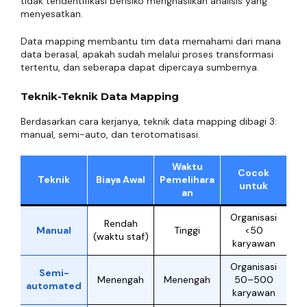
tidak teridentifikasi berisiko menghasilkan analisis yang
menyesatkan.
Data mapping membantu tim data memahami dari mana
data berasal, apakah sudah melalui proses transformasi
tertentu, dan seberapa dapat dipercaya sumbernya.
Teknik-Teknik Data Mapping
Berdasarkan cara kerjanya, teknik data mapping dibagi 3:
manual, semi-auto, dan terotomatisasi.
Waktu
Cocok
Teknik
Biaya Awal
Pemelihara
untuk
an
Organisasi
Rendah
Manual
Tinggi
<50
(waktu staf)
karyawan
Organisasi
Semi-
Menengah
Menengah
50–500
automated
karyawan