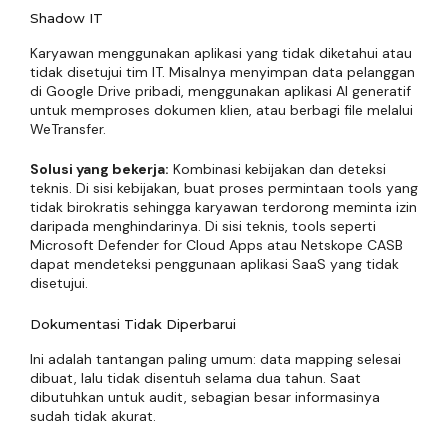
Shadow IT
Karyawan menggunakan aplikasi yang tidak diketahui atau
tidak disetujui tim IT. Misalnya menyimpan data pelanggan
di Google Drive pribadi, menggunakan aplikasi AI generatif
untuk memproses dokumen klien, atau berbagi file melalui
WeTransfer.
Solusi yang bekerja:
Kombinasi kebijakan dan deteksi
teknis. Di sisi kebijakan, buat proses permintaan tools yang
tidak birokratis sehingga karyawan terdorong meminta izin
daripada menghindarinya. Di sisi teknis, tools seperti
Microsoft Defender for Cloud Apps atau Netskope CASB
dapat mendeteksi penggunaan aplikasi SaaS yang tidak
disetujui.
Dokumentasi Tidak Diperbarui
Ini adalah tantangan paling umum: data mapping selesai
dibuat, lalu tidak disentuh selama dua tahun. Saat
dibutuhkan untuk audit, sebagian besar informasinya
sudah tidak akurat.