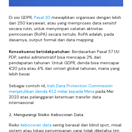
Di sisi GDPR,
Pasal 30
mewajibkan organisasi dengan lebih
dari 250 karyawan, atau yang memproses data sensitif
secara rutin, untuk menyimpan catatan aktivitas
pemrosesan (RoPA) secara tertulis. RoPA adalah, pada
dasarnya, output formal dari data mapping.
Konsekuensi ketidakpatuhan:
Berdasarkan Pasal 57 UU
PDP, sanksi administratif bisa mencapai 2% dari
pendapatan tahunan. Untuk GDPR, denda bisa mencapai
€20 juta atau 4% dari omzet global tahunan, mana yang
lebih besar.
Sebagai contoh riil,
Irish Data Protection Commission
menjatuhkan denda €1,2 miliar kepada Meta
pada Mei
2023 atas pelanggaran ketentuan transfer data
internasional.
2. Mengurangi Risiko Kebocoran Data
Risiko
kebocoran data
sering berasal dari blind spot, misal
sistem atau lokasi penyimpanan yang tidak diketahui tim