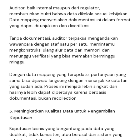
Auditor, baik internal maupun dari regulator,
membutuhkan bukti bahwa data dikelola sesuai kebijakan.
Data mapping menyediakan dokumentasi ini dalam format
yang dapat ditunjukkan dan diverifikasi.
Tanpa dokumentasi, auditor terpaksa mengandalkan
wawancara dengan staf satu per satu, memintamu
mengkonstruksi ulang alur data dari memori, dan
menunggu verifikasi yang bisa memakan berminggu-
minggu.
Dengan data mapping yang terupdate, pertanyaan yang
sama bisa dijawab langsung dengan menunjuk ke catatan
yang sudah ada. Proses ini menjadi lebih singkat dan
hasilnya lebih dapat dipercaya karena berbasis
dokumentasi, bukan recollection.
5. Meningkatkan Kualitas Data untuk Pengambilan
Keputusan
Keputusan bisnis yang bergantung pada data yang
duplikat, tidak konsisten, atau berasal dari sistem yang