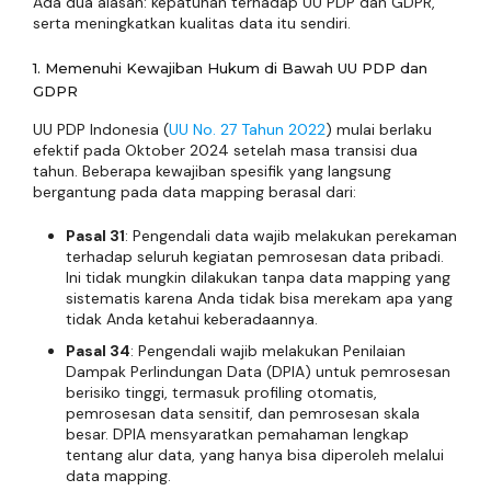
Ada dua alasan: kepatuhan terhadap UU PDP dan GDPR,
serta meningkatkan kualitas data itu sendiri.
1. Memenuhi Kewajiban Hukum di Bawah UU PDP dan
GDPR
UU PDP Indonesia (
UU No. 27 Tahun 2022
) mulai berlaku
efektif pada Oktober 2024 setelah masa transisi dua
tahun. Beberapa kewajiban spesifik yang langsung
bergantung pada data mapping berasal dari:
Pasal 31
: Pengendali data wajib melakukan perekaman
terhadap seluruh kegiatan pemrosesan data pribadi.
Ini tidak mungkin dilakukan tanpa data mapping yang
sistematis karena Anda tidak bisa merekam apa yang
tidak Anda ketahui keberadaannya.
Pasal 34
: Pengendali wajib melakukan Penilaian
Dampak Perlindungan Data (DPIA) untuk pemrosesan
berisiko tinggi, termasuk profiling otomatis,
pemrosesan data sensitif, dan pemrosesan skala
besar. DPIA mensyaratkan pemahaman lengkap
tentang alur data, yang hanya bisa diperoleh melalui
data mapping.