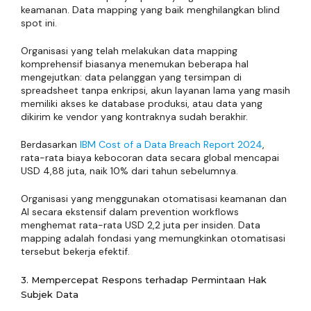
keamanan. Data mapping yang baik menghilangkan blind
spot ini.
Organisasi yang telah melakukan data mapping
komprehensif biasanya menemukan beberapa hal
mengejutkan: data pelanggan yang tersimpan di
spreadsheet tanpa enkripsi, akun layanan lama yang masih
memiliki akses ke database produksi, atau data yang
dikirim ke vendor yang kontraknya sudah berakhir.
Berdasarkan
IBM Cost of a Data Breach Report 2024
,
rata-rata biaya kebocoran data secara global mencapai
USD 4,88 juta, naik 10% dari tahun sebelumnya.
Organisasi yang menggunakan otomatisasi keamanan dan
AI secara ekstensif dalam prevention workflows
menghemat rata-rata USD 2,2 juta per insiden. Data
mapping adalah fondasi yang memungkinkan otomatisasi
tersebut bekerja efektif.
3. Mempercepat Respons terhadap Permintaan Hak
Subjek Data