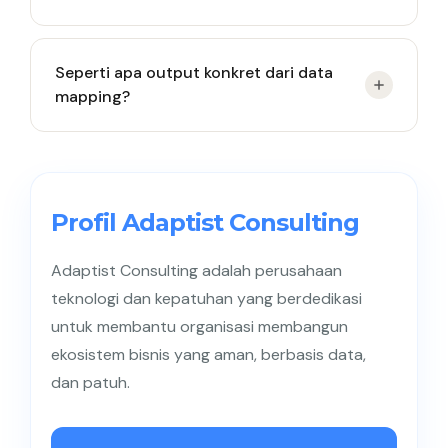
bertanggung jawab atas keseluruhan program, IT
berlaku.
sebagai eksekutor teknis, dan perwakilan tiap
Data inventory menjawab “data apa yang ada.”
departemen sebagai narasumber untuk proses
Seperti apa output konkret dari data
Data mapping melangkah lebih jauh:
bisnis masing-masing.
mapping?
mendokumentasikan hubungan dan alur antar data
tersebut: dari mana datangnya, ke mana perginya,
siapa yang mengaksesnya, dan atas dasar hukum
Output paling umum adalah Register of Processing
apa. Data inventory adalah input awal dari data
Activities (RoPA), bisa spreadsheet atau database
mapping, bukan substitusinya.
yang mencatat setiap aktivitas pemrosesan data
Profil Adaptist Consulting
dengan kolom: nama aktivitas, kategori data,
tujuan, dasar hukum, sistem yang digunakan,
Adaptist Consulting adalah perusahaan
penerima data, lokasi penyimpanan, periode
teknologi dan kepatuhan yang berdedikasi
retensi, dan langkah keamanan yang diterapkan.
untuk membantu organisasi membangun
ekosistem bisnis yang aman, berbasis data,
Untuk perusahaan menengah, RoPA yang matang
biasanya memiliki 30–100+ baris tergantung jumlah
dan patuh.
proses bisnis yang melibatkan data pribadi.