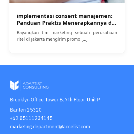
implementasi consent manajemen:
Panduan Praktis Menerapkannya di
Tengah Penegakan UU PDP
Bayangkan tim marketing sebuah perusahaan
ritel di Jakarta mengirim promo
[…]
Brooklyn Office Tower B, 7th Floor, Unit P
Banten 15320
+62 85111234145
marketing.department@accelist.com