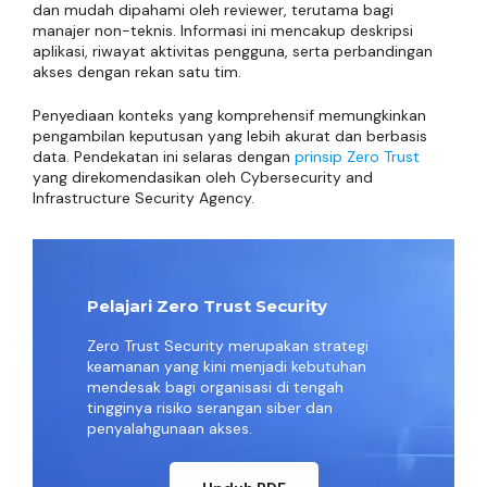
dan mudah dipahami oleh reviewer, terutama bagi
manajer non-teknis. Informasi ini mencakup deskripsi
aplikasi, riwayat aktivitas pengguna, serta perbandingan
akses dengan rekan satu tim.
Penyediaan konteks yang komprehensif memungkinkan
pengambilan keputusan yang lebih akurat dan berbasis
data. Pendekatan ini selaras dengan
prinsip Zero Trust
yang direkomendasikan oleh Cybersecurity and
Infrastructure Security Agency.
Pelajari Zero Trust Security
Zero Trust Security merupakan strategi
keamanan yang kini menjadi kebutuhan
mendesak bagi organisasi di tengah
tingginya risiko serangan siber dan
penyalahgunaan akses.