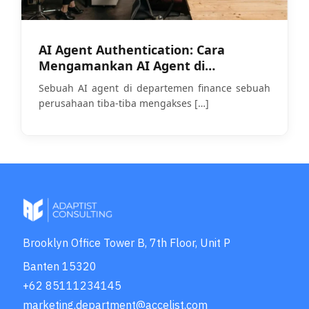
AI Agent Authentication: Cara
Mengamankan AI Agent di
Perusahaan Anda
Sebuah AI agent di departemen finance sebuah
perusahaan tiba-tiba mengakses
[…]
Brooklyn Office Tower B, 7th Floor, Unit P
Banten 15320
+62 85111234145
marketing.department@accelist.com