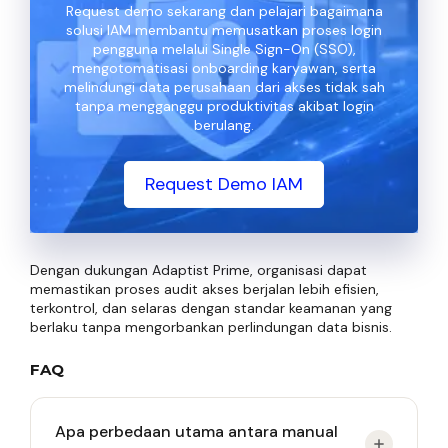
Request demo sekarang dan pelajari bagaimana
solusi IAM membantu memusatkan proses login
pengguna melalui Single Sign-On (SSO),
mengotomatisasi onboarding karyawan, serta
melindungi data perusahaan dari akses tidak sah
tanpa mengganggu produktivitas akibat login
berulang.
Request Demo IAM
Dengan dukungan Adaptist Prime, organisasi dapat
memastikan proses audit akses berjalan lebih efisien,
terkontrol, dan selaras dengan standar keamanan yang
berlaku tanpa mengorbankan perlindungan data bisnis.
FAQ
Apa perbedaan utama antara manual