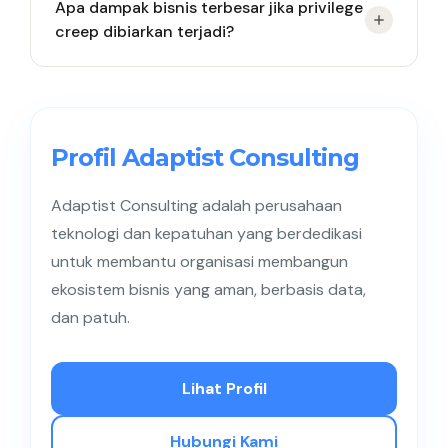
Apa dampak bisnis terbesar jika privilege
menggunakan “software otomatis”, SOC 2
creep dibiarkan terjadi?
menuntut bukti konkret bahwa akses ditinjau dan
dikontrol secara ketat. Menggunakan sistem
otomatis adalah cara paling efisien dan andal
Dampak terbesarnya adalah peningkatan risiko
untuk membuktikan kepatuhan tersebut kepada
peretasan berskala besar (data breach) karena
auditor eksternal.
akun kompromi memiliki akses ke area yang tidak
Profil Adaptist Consulting
semestinya. Selain itu, perusahaan akan gagal
dalam audit kepatuhan, yang dapat berujung pada
Adaptist Consulting adalah perusahaan
denda regulasi dan kerusakan reputasi klien.
teknologi dan kepatuhan yang berdedikasi
untuk membantu organisasi membangun
ekosistem bisnis yang aman, berbasis data,
dan patuh.
Lihat Profil
Hubungi Kami