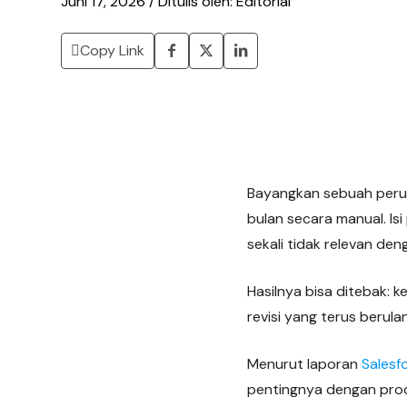
Juni 17, 2026 / Ditulis oleh: Editorial
Copy Link
Bayangkan sebuah perus
bulan secara manual. I
sekali tidak relevan de
Hasilnya bisa ditebak: 
revisi yang terus berula
Menurut laporan
Salesf
pentingnya dengan produ