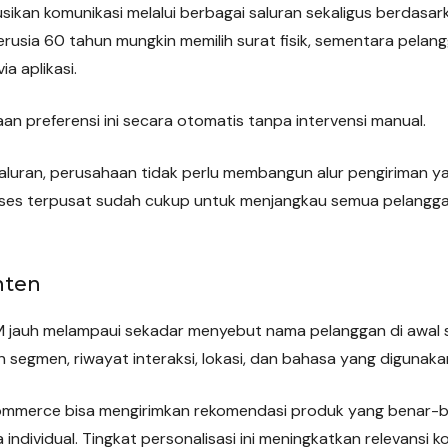
ikan komunikasi melalui berbagai saluran sekaligus berdasark
rusia 60 tahun mungkin memilih surat fisik, sementara pelan
ia aplikasi.
 preferensi ini secara otomatis tanpa intervensi manual.
saluran, perusahaan tidak perlu membangun alur pengiriman y
roses terpusat sudah cukup untuk menjangkau semua pelangga
nten
M jauh melampaui sekadar menyebut nama pelanggan di awal 
 segmen, riwayat interaksi, lokasi, dan bahasa yang digunaka
mmerce bisa mengirimkan rekomendasi produk yang benar-be
individual. Tingkat personalisasi ini meningkatkan relevansi k