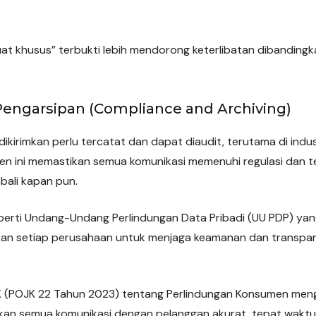
at khusus” terbukti lebih mendorong keterlibatan dibanding
engarsipan (Compliance and Archiving)
ikirimkan perlu tercatat dan dapat diaudit, terutama di indus
n ini memastikan semua komunikasi memenuhi regulasi dan t
bali kapan pun.
seperti Undang-Undang Perlindungan Data Pribadi (UU PDP) yang
an setiap perusahaan untuk menjaga keamanan dan transpar
OJK (POJK 22 Tahun 2023) tentang Perlindungan Konsumen me
an semua komunikasi dengan pelanggan akurat, tepat waktu, d