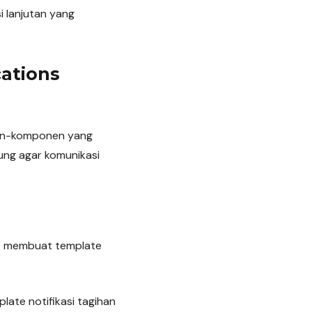
i lanjutan yang
ations
nen-komponen yang
ung agar komunikasi
pat membuat template
ate notifikasi tagihan