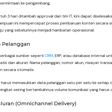
 permintaan ke pengembang.
uh 3 hari ditambah approval dari tim IT, kini dapat diselesai
mampuan ini mempercepat proses pembaruan konten secara si
gu yang sebelumnya menjadi hambatan operasional.
 Pelanggan
berbagai sumber seperti
CRM
, ERP, atau database internal un
tis dan akurat. Nama pelanggan, nomor akun, riwayat transak
n secara otomatis.
m harus memasukkan data pelanggan satu per satu ke setiap d
ningkat seiring bertambahnya volume komunikasi yang harus d
saluran (Omnichannel Delivery)