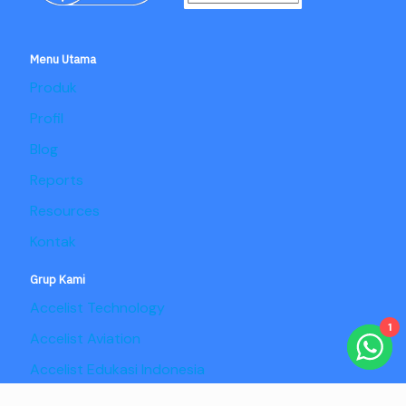
Menu Utama
Produk
Profil
Blog
Reports
Resources
Kontak
Grup Kami
Accelist Technology
1
Accelist Aviation
Accelist Edukasi Indonesia
Accelist Pangan Nusantara