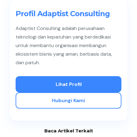
seluruh nasabah, sedangkan EDD adalah
pemeriksaan yang lebih mendalam untuk nasabah
Profil Adaptist Consulting
dengan risiko tinggi, seperti Politically Exposed
Persons (PEP).
Adaptist Consulting adalah perusahaan
teknologi dan kepatuhan yang berdedikasi
untuk membantu organisasi membangun
ekosistem bisnis yang aman, berbasis data,
dan patuh.
Lihat Profil
Hubungi Kami
Baca Artikel Terkait