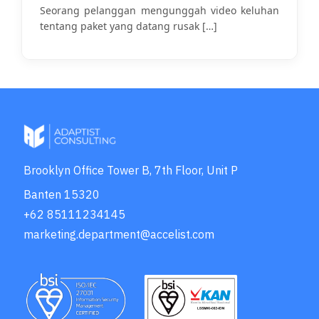
di 2026
Seorang pelanggan mengunggah video keluhan
tentang paket yang datang rusak
[…]
Brooklyn Office Tower B, 7th Floor, Unit P
Banten 15320
+62 85111234145
marketing.department@accelist.com