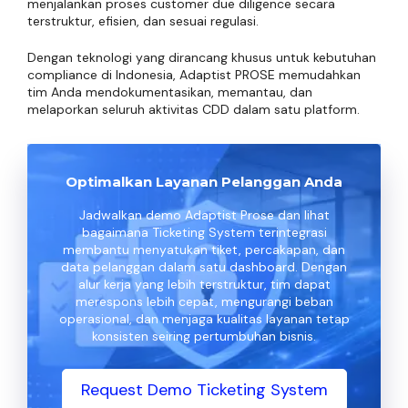
menjalankan proses customer due diligence secara
terstruktur, efisien, dan sesuai regulasi.
Dengan teknologi yang dirancang khusus untuk kebutuhan
compliance di Indonesia, Adaptist PROSE memudahkan
tim Anda mendokumentasikan, memantau, dan
melaporkan seluruh aktivitas CDD dalam satu platform.
Optimalkan Layanan Pelanggan Anda
Jadwalkan demo Adaptist Prose dan lihat
bagaimana Ticketing System terintegrasi
membantu menyatukan tiket, percakapan, dan
data pelanggan dalam satu dashboard. Dengan
alur kerja yang lebih terstruktur, tim dapat
merespons lebih cepat, mengurangi beban
operasional, dan menjaga kualitas layanan tetap
konsisten seiring pertumbuhan bisnis.
Request Demo Ticketing System