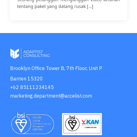
tentang paket yang datang rusak
[…]
Brooklyn Office Tower B, 7th Floor, Unit P
Banten 15320
+62 85111234145
marketing.department@accelist.com