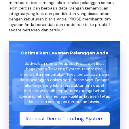
membantu bisnis mengelola interaksi pelanggan secara
lebih cerdas dan berbasis data. Dengan kemampuan
integrasi yang luas dan pendekatan yang disesuaikan
dengan kebutuhan bisnis Anda, PROSE membantu tim
layanan Anda berpindah dari mode reaktif ke proaktif
secara bertahap dan terukur.
Optimalkan Layanan Pelanggan Anda
Jadwalkan demo Adaptist Prose dan lihat
bagaimana Ticketing System terintegrasi
membantu menyatukan tiket, percakapan, dan
data pelanggan dalam satu dashboard. Dengan
alur kerja yang lebih terstruktur, tim dapat
merespons lebih cepat, mengurangi beban
operasional, dan menjaga kualitas layanan tetap
konsisten seiring pertumbuhan bisnis.
Request Demo Ticketing System