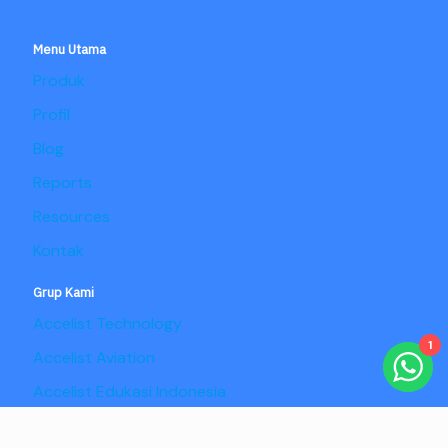
Menu Utama
Produk
Profil
Blog
Reports
Resources
Kontak
Grup Kami
Accelist Technology
1
Accelist Aviation
Accelist Edukasi Indonesia
Accelist Pangan Nusantara