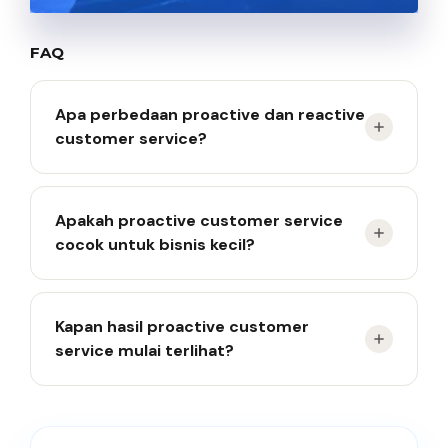
FAQ
Apa perbedaan proactive dan reactive
customer service?
Reactive menunggu keluhan pelanggan, sedangkan
Apakah proactive customer service
proactive mengantisipasi masalah sebelum terjadi.
cocok untuk bisnis kecil?
Ya, bisnis kecil bisa memulainya lewat FAQ,
Kapan hasil proactive customer
notifikasi otomatis, atau follow-up pelanggan.
service mulai terlihat?
Umumnya dalam 60–90 hari dengan penerapan
yang konsisten.