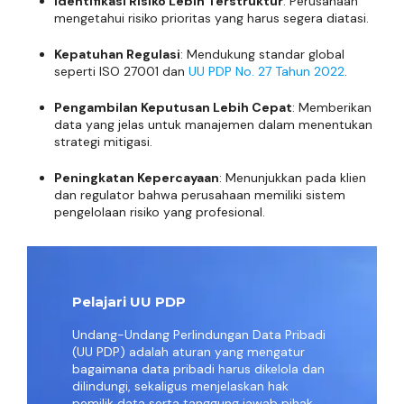
Identifikasi Risiko Lebih Terstruktur
: Perusahaan
mengetahui risiko prioritas yang harus segera diatasi.
Kepatuhan Regulasi
: Mendukung standar global
seperti ISO 27001 dan
UU PDP No. 27 Tahun 2022
.
Pengambilan Keputusan Lebih Cepat
: Memberikan
data yang jelas untuk manajemen dalam menentukan
strategi mitigasi.
Peningkatan Kepercayaan
: Menunjukkan pada klien
dan regulator bahwa perusahaan memiliki sistem
pengelolaan risiko yang profesional.
Pelajari UU PDP
Undang-Undang Perlindungan Data Pribadi
(UU PDP) adalah aturan yang mengatur
bagaimana data pribadi harus dikelola dan
dilindungi, sekaligus menjelaskan hak
pemilik data serta tanggung jawab pihak