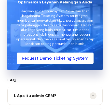
Optimalkan Layanan Pelanggan Anda
Jadwalkan demo Adaptist Prose dan lihat
bagaimana Ticketing System terintegrasi
membantu menyatukan tiket, percakapan, dan
data pelanggan dalam satu dashboard. Dengan
alur kerja yang lebih terstruktur, tim dapat
merespons lebih cepat, mengurangi beban
operasional, dan menjaga kualitas layanan tetap
konsisten seiring pertumbuhan bisnis.
Request Demo Ticketing System
FAQ
1. Apa itu admin CRM?