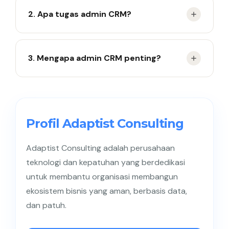
Admin CRM mengelola data dan aktivitas
2. Apa tugas admin CRM?
pelanggan di sistem CRM.
Menginput data, memantau lead, dan membuat
3. Mengapa admin CRM penting?
laporan.
Membantu menjaga data tetap rapi dan
terorganisir.
Profil Adaptist Consulting
Adaptist Consulting adalah perusahaan
teknologi dan kepatuhan yang berdedikasi
untuk membantu organisasi membangun
ekosistem bisnis yang aman, berbasis data,
dan patuh.