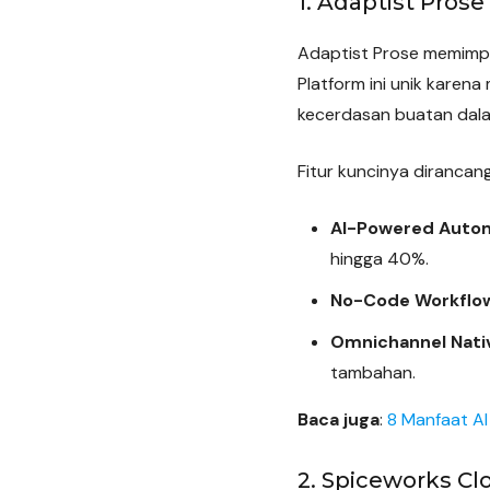
1. Adaptist Prose
Adaptist Prose memimpin
Platform ini unik kar
kecerdasan buatan dala
Fitur kuncinya dirancan
AI-Powered Autom
hingga 40%.
No-Code Workflo
Omnichannel Nati
tambahan.
Baca juga
:
8 Manfaat AI
2. Spiceworks Cl