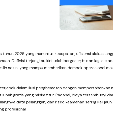
is tahun 2026 yang menuntut kecepatan, efisiensi alokasi an
an. Definisi terjangkau kini telah bergeser; bukan lagi sekad
milih solusi yang mampu memberikan dampak operasional mak
s terjebak dalam ilusi penghematan dengan mempertahankan
nak gratis yang minim fitur. Padahal, biaya tersembunyi dari 
ilangnya data pelanggan, dan risiko keamanan sering kali jau
g profesional.