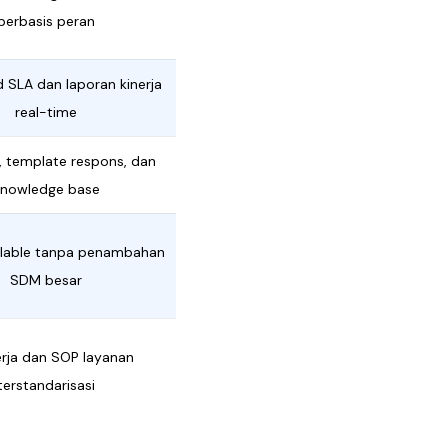
berbasis peran
 SLA dan laporan kinerja
real-time
 template respons, dan
knowledge base
alable tanpa penambahan
SDM besar
erja dan SOP layanan
terstandarisasi