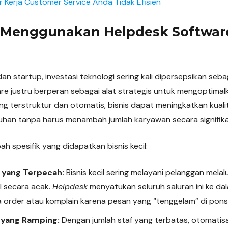
r Kerja Customer Service Anda Tidak Efisien
Menggunakan Helpdesk Softwar
 dan startup, investasi teknologi sering kali dipersepsikan se
re justru berperan sebagai alat strategis untuk mengoptim
g terstruktur dan otomatis, bisnis dapat meningkatkan kuali
an tanpa harus menambah jumlah karyawan secara signifika
bah spesifik yang didapatkan bisnis kecil:
n yang Terpecah:
Bisnis kecil sering melayani pelanggan mela
l secara acak.
Helpdesk
menyatukan seluruh saluran ini ke da
order atau komplain karena pesan yang “tenggelam” di ponse
 yang Ramping:
Dengan jumlah staf yang terbatas, otomatisa