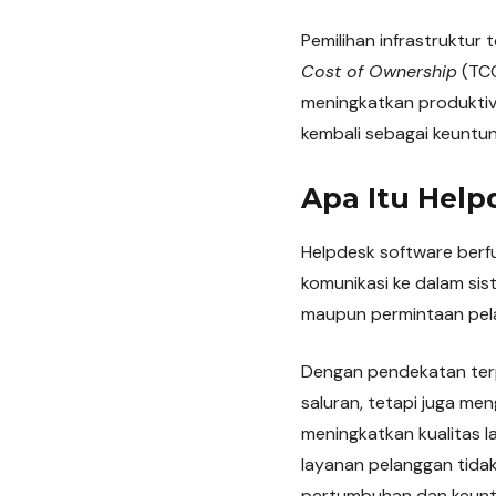
Pemilihan infrastruktur
Cost of Ownership
(TCO
meningkatkan produktivi
kembali sebagai keuntun
Apa Itu Help
Helpdesk software berf
komunikasi ke dalam sist
maupun permintaan pelan
Dengan pendekatan ter
saluran, tetapi juga me
meningkatkan kualitas l
layanan pelanggan tidak
pertumbuhan dan keunt