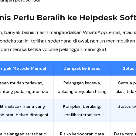
is Perlu Beralih ke Helpdesk Sof
ri, banyak bisnis masih mengandalkan WhatsApp, email, atau
endekatan ini terlihat sederhana di awal, namun menimbulkan
 baru terasa ketika volume pelanggan meningkat.
mpak Metode Manual
Dampak ke Bisnis
Solus
esan mudah terlewat,
Pelanggan kecewa,
Semua p
antung pada ingatan staf
peluang penjualan hilang
tiket, tid
lit melacak mana yang
Komplain berulang,
Status ti
ah atau belum ditangani
konflik internal tim
a pelanggan tersebar di
Risiko kebocoran data
Data terpu