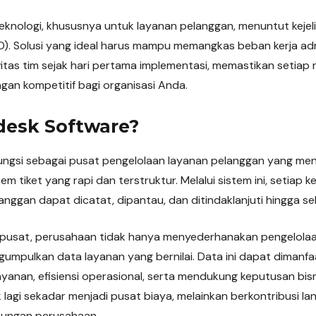
 teknologi, khususnya untuk layanan pelanggan, menuntut keje
). Solusi yang ideal harus mampu memangkas beban kerja adm
tas tim sejak hari pertama implementasi, memastikan setiap 
gan kompetitif bagi organisasi Anda.
desk Software?
ungsi sebagai pusat pengelolaan layanan pelanggan yang men
em tiket yang rapi dan terstruktur. Melalui sistem ini, setiap 
ggan dapat dicatat, dipantau, dan ditindaklanjuti hingga sel
pusat, perusahaan tidak hanya menyederhanakan pengelolaa
ngumpulkan data layanan yang bernilai. Data ini dapat dimanf
ayanan, efisiensi operasional, serta mendukung keputusan bisn
 lagi sekadar menjadi pusat biaya, melainkan berkontribusi l
ungan perusahaan.